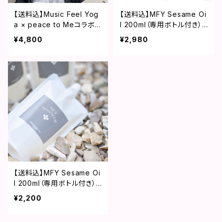
【送料込】Music Feel Yog
【送料込】MFY Sesame Oi
a × peace to MeコラボC
l 200ml（専用ボトル付き）
AP
ゴマ油 スターターセッ
¥4,800
¥2,980
ト 国産100％セサミオイル
赤ちゃんから全ての方に 安
心してご使用頂けるオイル
【送料込】MFY Sesame Oi
l 200ml（専用ボトル付き）
ゴマ油 スターターセッ
¥2,200
ト 国産100％セサミオイル
赤ちゃんから全ての方に 安