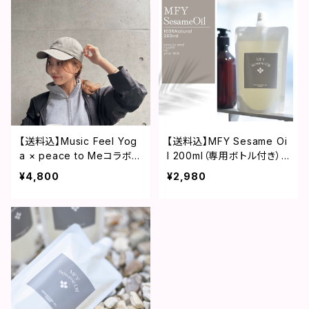
【送料込】Music Feel Yog
【送料込】MFY Sesame Oi
a × peace to MeコラボC
l 200ml（専用ボトル付き）
AP
ゴマ油 スターターセッ
¥4,800
¥2,980
ト 国産100％セサミオイル
赤ちゃんから全ての方に 安
心してご使用頂けるオイル